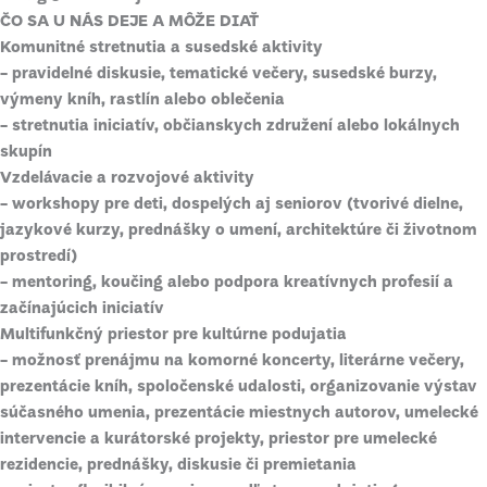
ČO SA U NÁS DEJE A MÔŽE DIAŤ
Komunitné stretnutia a susedské aktivity
- pravidelné diskusie, tematické večery, susedské burzy,
výmeny kníh, rastlín alebo oblečenia
- stretnutia iniciatív, občianskych združení alebo lokálnych
skupín
Vzdelávacie a rozvojové aktivity
- workshopy pre deti, dospelých aj seniorov (tvorivé dielne,
jazykové kurzy, prednášky o umení, architektúre či životnom
prostredí)
- mentoring, koučing alebo podpora kreatívnych profesií a
začínajúcich iniciatív
Multifunkčný priestor pre kultúrne podujatia
- možnosť prenájmu na komorné koncerty, literárne večery,
prezentácie kníh, spoločenské udalosti, organizovanie výstav
súčasného umenia, prezentácie miestnych autorov, umelecké
intervencie a kurátorské projekty, priestor pre umelecké
rezidencie, prednášky, diskusie či premietania