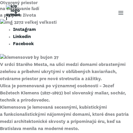
Otvorený priestor
Preskočiť
Mai
na stretávanie ľudí
na
a podporu života
Men
obsah
Instagram
Linkedin
Facebook
V srdci Starého Mesta, na ulici medzi domami obrastenými
zeleňou a príbehmi ukrytými v obľúbených kaviarňach,
otvárame priestor pre nové stretnutia a zážitky.
Ulica je pomenovaná po významnej osobnosti - Jozef
Božetech Klemens (1817-1893) bol slovenský maliar, sochár,
technik a prírodovedec.
Klemensova je lemovaná secesnými, kubistickými
a funkcionalistickými nájomnými domami, ktoré dnes patria
medzi architektonické skvosty a pripomínajú éru, keď sa
Bratislava menila na moderné mesto.